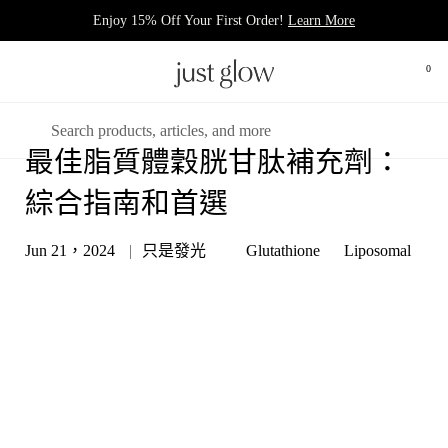
跳至內容
Enjoy 15% Off Your First Order!
Learn More
0
打開
開啟選單
搜尋
最佳脂質體穀胱甘肽補充劑：
綜合指南和首選
Jun 21，2024
只是發光
Glutathione
Liposomal