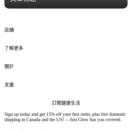
店鋪
了解更多
關於
支援
訂閱健康生活
Sign up today and get 15% off your first order, plus free domestic
shipping in Canada and the US! —Just Glow has you covered.