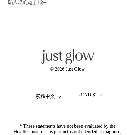
提交
Facebook
Instagram
YouTube
© 2026
Just Glow
(CAD $)
語言
國家/地區
繁體中文
* These statements have not been evaluated by the
Health Canada. This product is not intended to diagnose,