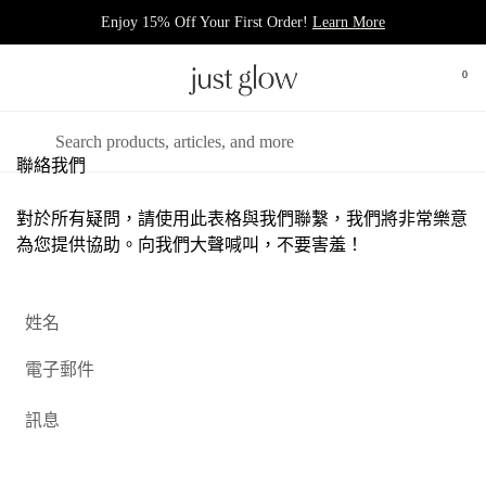
跳至內容
Enjoy 15% Off Your First Order!
Learn More
0
打開
開啟選單
搜尋
聯絡我們
對於所有疑問，請使用此表格與我們聯繫，我們將非常樂意
為您提供協助。向我們大聲喊叫，不要害羞！
姓名
電子郵件
*
訊息