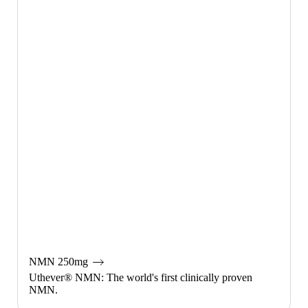

NMN 250mg
Uthever® NMN: The world's first clinically proven
NMN.