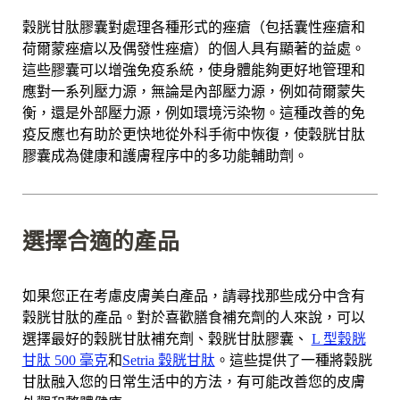
穀胱甘肽膠囊對處理各種形式的痤瘡（包括囊性痤瘡和
荷爾蒙痤瘡以及偶發性痤瘡）的個人具有顯著的益處。
這些膠囊可以增強免疫系統，使身體能夠更好地管理和
應對一系列壓力源，無論是內部壓力源，例如荷爾蒙失
衡，還是外部壓力源，例如環境污染物。這種改善的免
疫反應也有助於更快地從外科手術中恢復，使穀胱甘肽
膠囊成為健康和護膚程序中的多功能輔助劑。
選擇合適的產品
如果您正在考慮皮膚美白產品，請尋找那些成分中含有
穀胱甘肽的產品。對於喜歡膳食補充劑的人來說，可以
選擇最好的穀胱甘肽補充劑、穀胱甘肽膠囊、
L 型穀胱
甘肽 500 毫克
和
Setria 穀胱甘肽
。這些提供了一種將穀胱
甘肽融入您的日常生活中的方法，有可能改善您的皮膚