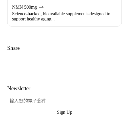
NMN 500mg
Science-backed, bioavailable supplements designed to
support healthy aging...
Share
Link
Facebook
嘰嘰喳喳
興趣
Newsletter
Sign Up
提交