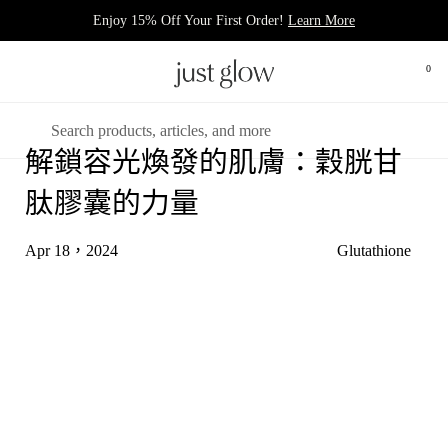
跳至內容
Enjoy 15% Off Your First Order!
Learn More
0
打開
開啟選單
搜尋
解鎖容光煥發的肌膚：穀胱甘
肽膠囊的力量
Apr 18，2024
Glutathione