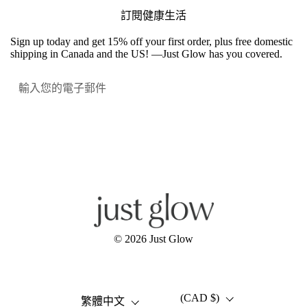
訂閱健康生活
Sign up today and get 15% off your first order, plus free domestic
shipping in Canada and the US! —Just Glow has you covered.
提交
Facebook
Instagram
YouTube
© 2026
Just Glow
(CAD $)
語言
國家/地區
繁體中文