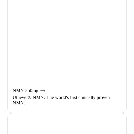
NMN 250mg
Uthever® NMN: The world's first clinically proven
NMN.