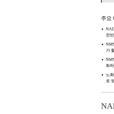
주요
NA
전반
NM
가 
NM
화하
노화
로 
NA