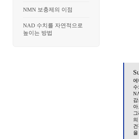
NMN 보충제의 이점
NAD 수치를 자연적으로
높이는 방법
S
에
수
N
감
아
그
의
건
을