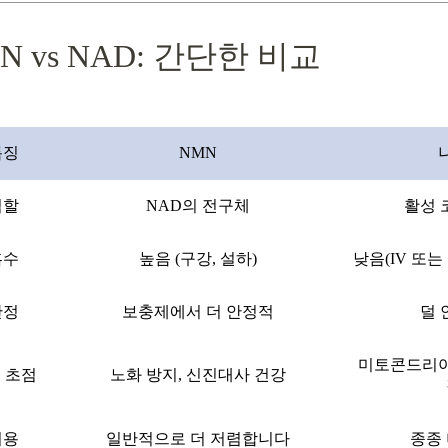
N vs NAD: 간단한 비교
특징
NMN
역할
NAD의 전구체
활성 
흡수
높음 (구강, 설하)
낮음(IV 또는
안정
보충제에서 더 안정적
덜 
미토콘드리아 
 초점
노화 방지, 신진대사 건강
비용
일반적으로 더 저렴합니다
종종 