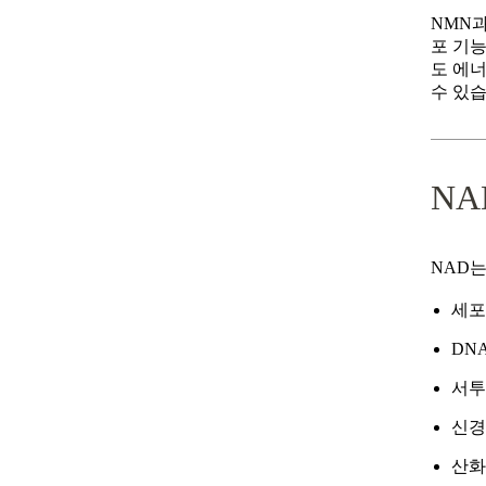
NMN과
포 기
도 에
수 있습
NA
NAD는
세포
DN
서투
신경
산화