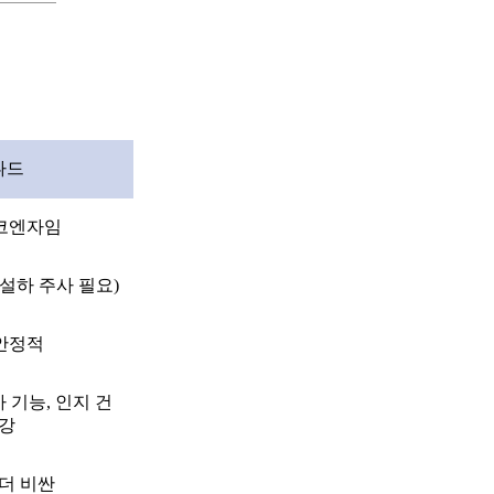
나드
코엔자임
 설하 주사 필요)
안정적
기능, 인지 건
강
더 비싼