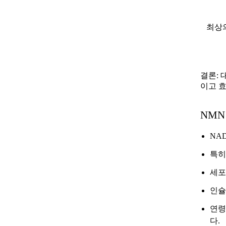
최상
결론:
이고 
NMN
NA
특히
세포
인슐
연령
다.