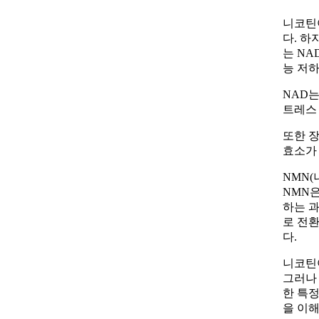
니코틴
다. 하
는 NA
능 저하
NAD는
트레스
또한 장
효소가
NMN
NMN은
하는 과
로 전환
다.
니코틴
그러나 
한 특정
을 이해