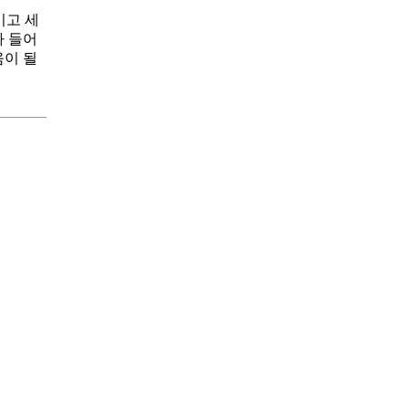
이고 세
가 들어
움이 될