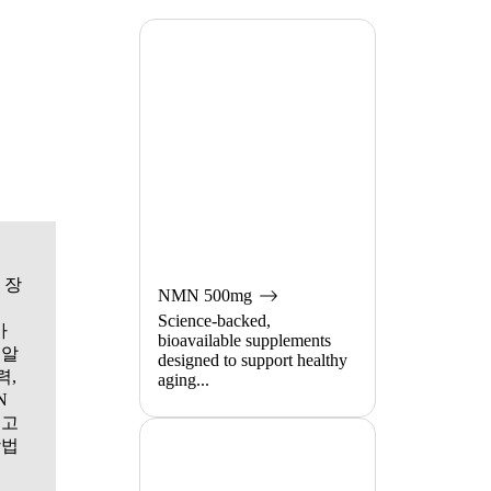
 장
NMN 500mg
Science-backed,
가
bioavailable supplements
 알
designed to support healthy
력,
aging...
N
리고
방법