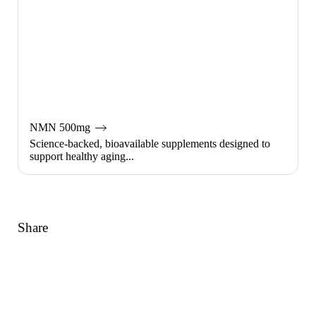
NMN 500mg
Science-backed, bioavailable supplements designed to
support healthy aging...
Share
Link
Pinterest
페이스북
트위터