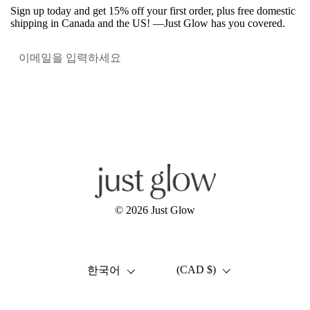
Sign up today and get 15% off your first order, plus free domestic
shipping in Canada and the US! —Just Glow has you covered.
혜택받
Facebook
Instagram
YouTube
© 2026
Just Glow
언어
국가/지역
(CAD $)
한국어