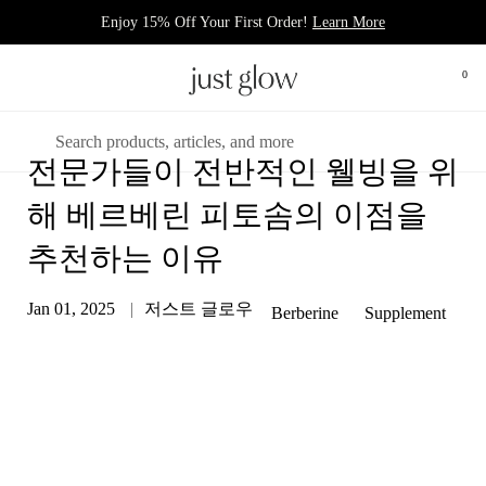
콘텐츠로 건너뛰기
Enjoy 15% Off Your First Order!
Learn More
장바
0
메뉴 열기
검색하기
전문가들이 전반적인 웰빙을 위
해 베르베린 피토솜의 이점을
추천하는 이유
Jan 01, 2025
저스트 글로우
Berberine
Supplement