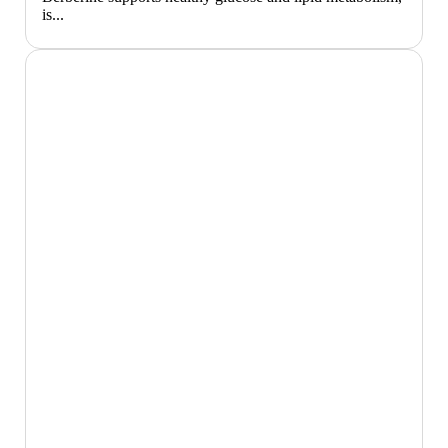
is...