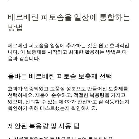
베르베린 피토솜을 일상에 통합하는
방법
베르베린 피토솜을 일상에 추가하는 것은 쉽고 효과적입
니다. 이 보충제를 시작하고 최대한 활용하는 방법은 다
음과 같습니다.
올바른 베르베린 피토솜 보충제 선택
효과가 입증되었고 고품질 성분으로 만들어진 보충제를
선택하세요. 제품이 순수하고, 적절한 복용량을 가지고
있으며, 신뢰할 수 있는 제3자가 안전하고 잘 작동하는지
확인하기 위해 테스트했는지 확인하세요.
제안된 복용량 및 사용 팁
하루에 500mg을 두 번으로 나누어 복용하세요.