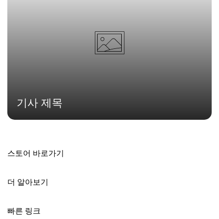
기사 제목
스토어 바로가기
더 알아보기
빠른 링크