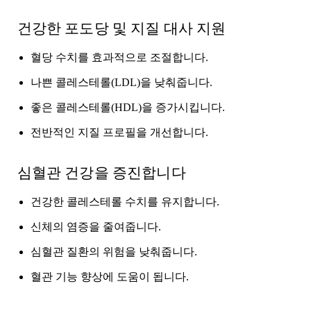
건강한 포도당 및 지질 대사 지원
혈당 수치를 효과적으로 조절합니다.
나쁜 콜레스테롤(LDL)을 낮춰줍니다.
좋은 콜레스테롤(HDL)을 증가시킵니다.
전반적인 지질 프로필을 개선합니다.
심혈관 건강을 증진합니다
건강한 콜레스테롤 수치를 유지합니다.
신체의 염증을 줄여줍니다.
심혈관 질환의 위험을 낮춰줍니다.
혈관 기능 향상에 도움이 됩니다.