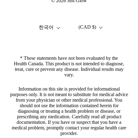
© 2026
Just Glow
언어
국가/지역
(CAD $)
한국어
* These statements have not been evaluated by the
Health Canada. This product is not intended to diagnose,
treat, cure or prevent any disease. Individual results may
vary.
Information on this site is provided for informational
purposes only. It is not meant to substitute for medical advice
from your physician or other medical professional. You
should not use the information contained herein for
diagnosing or treating a health problem or disease, or
prescribing any medication. Carefully read all product
documentation. If you have or suspect that you have a
medical problem, promptly contact your regular health care
provider.