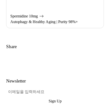
Spermidine 10mg
Autophagy & Healthy Aging | Purity 98%+
Share
Link
Pinterest
페이스북
트위터
Newsletter
Sign Up
혜택받기