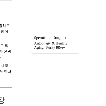
을 조절하도
 방식
Spermidine 10mg
Autophagy & Healthy
로 작
Aging | Purity 98%+
가 신뢰
.
, 세포
간단하고
강