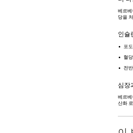
베르베
당을 
인슐린
포도
혈당
전반
심장과
베르베
산화
로
이