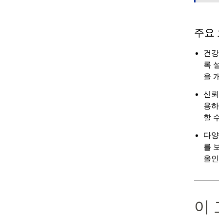
주요
건강
록 
을 
신뢰
용하
할 
다양
를 
올인
이