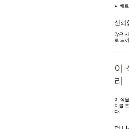
베르
신뢰할
많은 
로 느끼
이
리
이 식물
치를 
다.
더 나