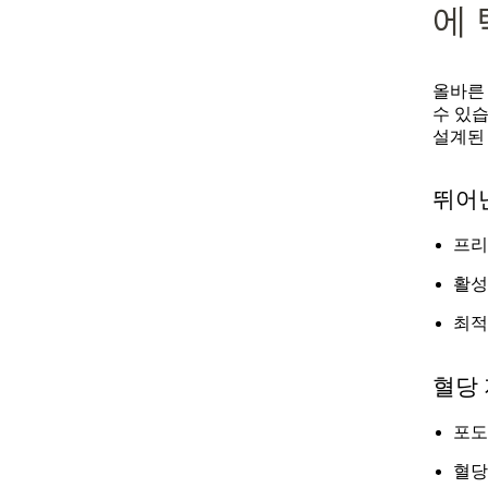
에
올바른
수 있습니
설계된
뛰어
프리
활성
최적
혈당
포도
혈당