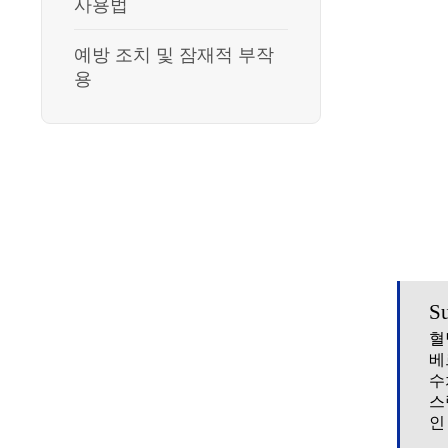
사용법
예방 조치 및 잠재적 부작
용
S
혈
베
수
스
인