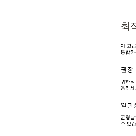
최
이 고급
통합하
권장
귀하의 
용하세
일관
균형잡
수 있습