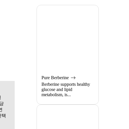
Pure Berberine
Berberine supports healthy
glucose and lipid
metabolism, is...
된
당
연
선택