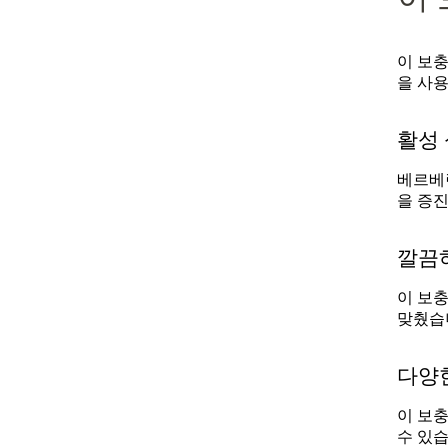
이 보
을 사
활성 
베르베
을
증진
깔끔
이 보
맞췄습
다양
이 보충
수 있습