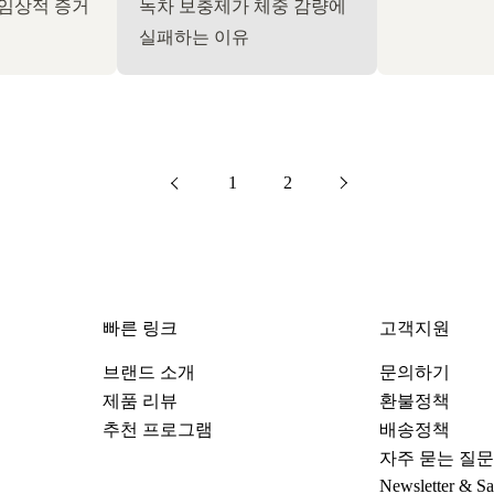

 임상적 증거
녹차 보충제가 체중 감량에
실패하는 이유
다음
page
1
page
2
이전의
빠른 링크
고객지원
브랜드 소개
문의하기
제품 리뷰
환불정책
추천 프로그램
배송정책
자주 묻는 질문
Newsletter & S