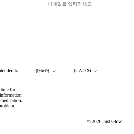
혜택받기
Facebook
Instagram
YouTube
언어
국가/지역
(CAD $)
ntended to
한국어
itute for
 information
 medication.
problem,
© 2026
Just Glow