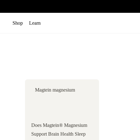
콘텐츠로 건너뛰기
Shop
Learn
메뉴 열기
메뉴 열기
Magtein magnesium
Does Magtein® Magnesium
Support Brain Health Sleep