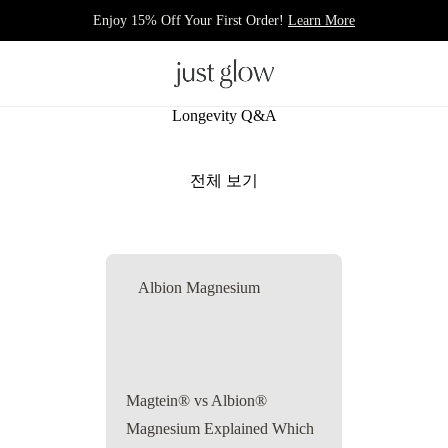
Enjoy 15% Off Your First Order!
Learn More
Longevity Q&A
전체 보기
Albion Magnesium
Magtein® vs Albion®
Magnesium Explained Which