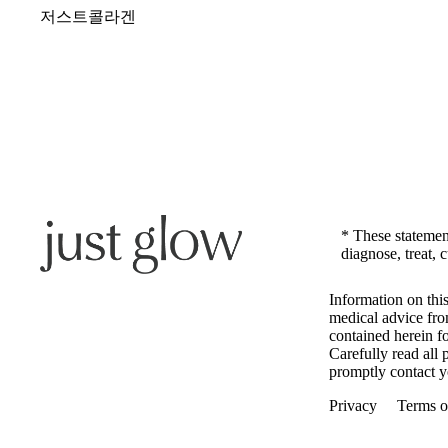
저스트콜라겐
* These statemen
diagnose, treat, 
Information on this
medical advice fro
contained herein fo
Carefully read all
promptly contact yo
Privacy
Terms o